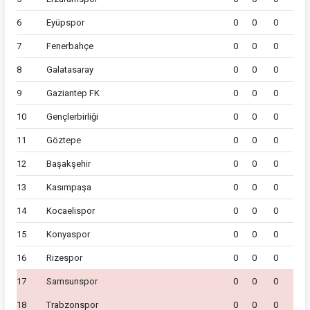
6
Eyüpspor
0
0
0
7
Fenerbahçe
0
0
0
8
Galatasaray
0
0
0
9
Gaziantep FK
0
0
0
10
Gençlerbirliği
0
0
0
11
Göztepe
0
0
0
12
Başakşehir
0
0
0
13
Kasımpaşa
0
0
0
14
Kocaelispor
0
0
0
15
Konyaspor
0
0
0
16
Rizespor
0
0
0
17
Samsunspor
0
0
0
18
Trabzonspor
0
0
0