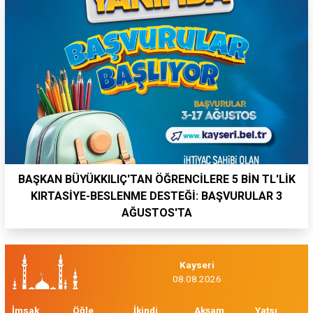
BAŞKAN BÜYÜKKILIÇ'TAN ÖĞRENCİLERE 5 BİN TL'LİK
KIRTASİYE-BESLENME DESTEĞİ: BAŞVURULAR 3
AĞUSTOS'TA
Kayseri
08.08.2026
İmsak
Öğle
İkindi
Akşam
Yatsı