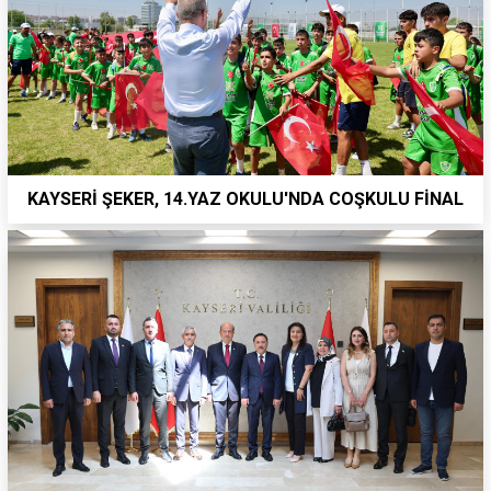
KAYSERİ ŞEKER, 14.YAZ OKULU'NDA COŞKULU FİNAL