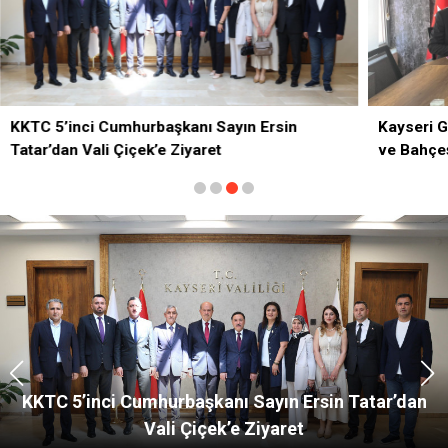
KKTC 5’inci Cumhurbaşkanı Sayın Ersin
Kayseri G
Tatar’dan Vali Çiçek’e Ziyaret
ve Bahçeş
KKTC 5’inci Cumhurbaşkanı Sayın Ersin Tatar’dan
Vali Çiçek’e Ziyaret