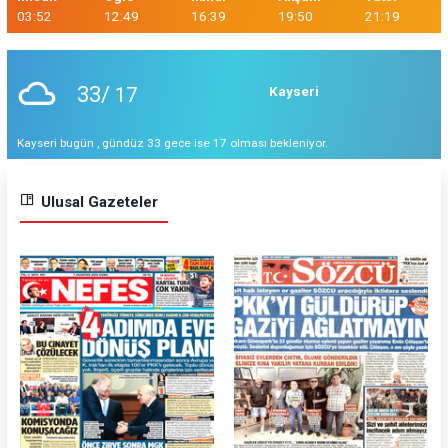
03:52
12:49
16:39
19:50
21:19
33/
17
Kayseri
Kayseri bugün , gündüz 33 gece ise 17 olması bekleniyor.
Ulusal Gazeteler