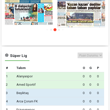
Nefes
Sözcü
Süper Lig
#
Takım
O
G
P
1
Alanyaspor
0
0
0
2
Amed Sportif
0
0
0
3
Beşiktaş
0
0
0
4
Arca Çorum FK
0
0
0
5
Erzurumspor
0
0
0