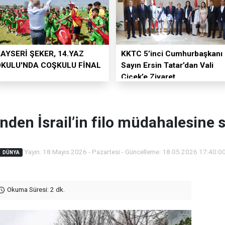
AYSERİ ŞEKER, 14.YAZ
KKTC 5’inci Cumhurbaşkanı
OKULU'NDA COŞKULU FİNAL
Sayın Ersin Tatar’dan Vali
Çiçek’e Ziyaret
'nden İsrail’in filo müdahalesine 
Yayın: 18 Mayıs 2026 - Pazartesi - Güncelleme: 18.05.2026 17:40:0
DÜNYA
Okuma Süresi: 2 dk.