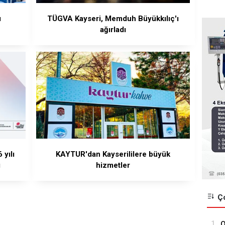
ı
TÜGVA Kayseri, Memduh Büyükkılıç'ı
ağırladı
yılı
KAYTUR'dan Kayserililere büyük
ı
hizmetler
Ço
1.
O