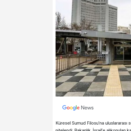
Küresel Sumud Filosu’na uluslararası s
nitelendi; Bakanlık, İsrail’e alıkonulan k