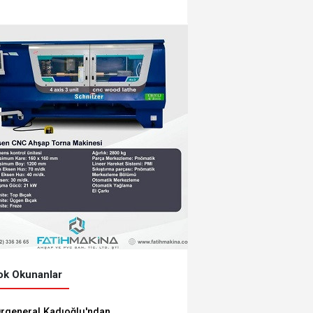
ÖĞRENCİLERE 5 BİN
TL'LİK KIRTASİYE-
BESLENME DESTEĞİ:
BAŞVURULAR 3
AĞUSTOS'TA
k Okunanlar
rgeneral Kadıoğlu'ndan