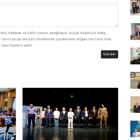
edici, hakaret ve küfür içeren, aşağılayıcı, küçük düşürücü, kaba,
 verici ya da benzeri niteliklerde içeriklerden doğan her türlü mali,
 Üye/Üyeler’e aittir.
Gönder