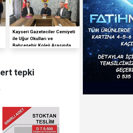
Kayseri Gazeteciler Cemiyeti
ile Uğur Okulları ve
Bahçeşehir Koleji Arasında
Eğitim İş Birliği
sert tepki
0