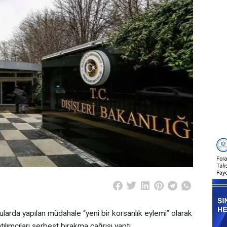
ularda yapılan müdahale “yeni bir korsanlık eylemi” olarak
atılımcıları serbest bırakma çağrısı yaptı.