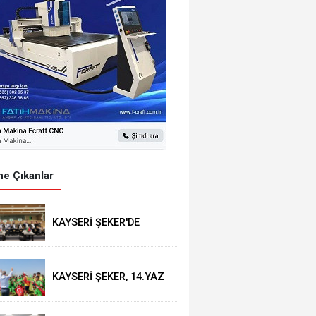
e Çıkanlar
KAYSERİ ŞEKER'DE
OLAĞAN MALİ GENEL
KURUL TOPLANTISI
YAPILDI
KAYSERİ ŞEKER, 14.YAZ
OKULU'NDA COŞKULU
FİNAL