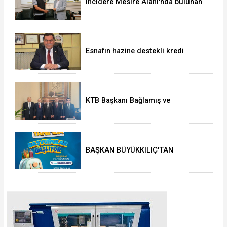
incidere Mesire Alanı'nda bulunan
700 bin TL'lik altın ve döviz
sahibine teslim edildi
Esnafın hazine destekli kredi
limitleri artırıldı
KTB Başkanı Bağlamış ve
beraberindeki heyetten AK Parti’li
Elitaş’a ziyaret
BAŞKAN BÜYÜKKILIÇ'TAN
ÖĞRENCİLERE 5 BİN TL'LİK
KIRTASİYE-BESLENME DESTEĞİ:
BAŞVURULAR 3 AĞUSTOS'TA