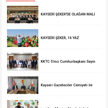
KAYSERİ ŞEKER'DE OLAĞAN MALİ
GENEL KURUL TOPLANTISI YAPILDI
KAYSERİ ŞEKER, 14.YAZ
OKULU'NDA COŞKULU FİNAL
KKTC 5’inci Cumhurbaşkanı Sayın
Ersin Tatar’dan Vali Çiçek’e Ziyaret
Kayseri Gazeteciler Cemiyeti ile
Uğur Okulları ve Bahçeşehir Koleji
Arasında Eğitim İş Birliği