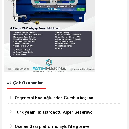
Çok Okunanlar
1.
Orgeneral Kadıoğlu'ndan Cumhurbaşkanı
Erdoğan'a veda ziyareti
2.
Türkiye’nin ilk astronotu Alper Gezeravcı
Tuğgeneral oldu
3.
Osman Gazi platformu Eylül'de göreve