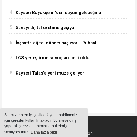
başlayacak... Gabar’da günlük petrol üretimi 83
4.
Kayseri Büyükşehir'den suyun geleceğine
bin 200 varile ulaştı
yatırım
5.
Sanayi dijital üretime geçiyor
6.
İnşaatta dijital dönem başlıyor... Ruhsat
projelerinde BIM ve e-PYS zorunluluğu geliyor
7.
LGS yerleştirme sonuçları belli oldu
8.
Kayseri Talas'a yeni müze geliyor
Sitemizden en iyi şekilde faydalanabilmeniz
için çerezler kullanılmaktadır. Bu siteye giriş
yaparak çerez kullanımını kabul etmiş
sayılıyorsunuz.
Daha fazla bilgi
Tüm Hakları Saklıdır ©2024