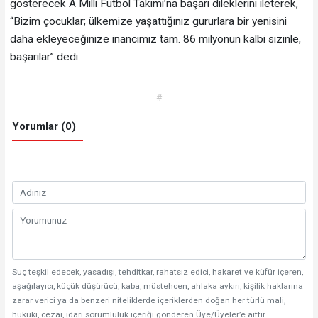
gösterecek A Milli Futbol Takımı’na başarı dileklerini ileterek,
“Bizim çocuklar; ülkemize yaşattığınız gururlara bir yenisini
daha ekleyeceğinize inancımız tam. 86 milyonun kalbi sizinle,
başarılar” dedi.
#
Yorumlar (0)
Suç teşkil edecek, yasadışı, tehditkar, rahatsız edici, hakaret ve küfür içeren,
aşağılayıcı, küçük düşürücü, kaba, müstehcen, ahlaka aykırı, kişilik haklarına
zarar verici ya da benzeri niteliklerde içeriklerden doğan her türlü mali,
hukuki, cezai, idari sorumluluk içeriği gönderen Üye/Üyeler’e aittir.