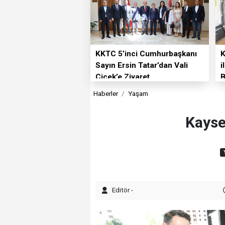
KKTC 5’inci Cumhurbaşkanı
K
Sayın Ersin Tatar’dan Vali
i
Çiçek’e Ziyaret
B
E
Haberler
Yaşam
Kayser
Editör -