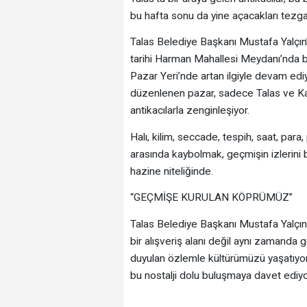
bu hafta sonu da yine açacakları tezgah
Talas Belediye Başkanı Mustafa Yalçın’ı
tarihi Harman Mahallesi Meydanı’nda b
Pazar Yeri’nde artan ilgiyle devam ediy
düzenlenen pazar, sadece Talas ve Kays
antikacılarla zenginleşiyor.
Halı, kilim, seccade, tespih, saat, para
arasında kaybolmak, geçmişin izlerini 
hazine niteliğinde.
“GEÇMİŞE KURULAN KÖPRÜMÜZ”
Talas Belediye Başkanı Mustafa Yalçın, 
bir alışveriş alanı değil aynı zamand
duyulan özlemle kültürümüzü yaşatıyor, 
bu nostalji dolu buluşmaya davet ediyor