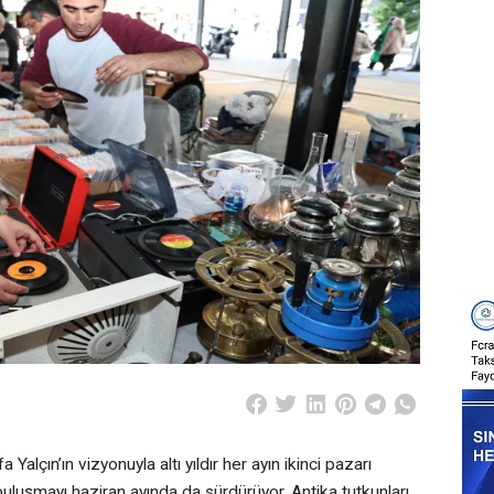
alçın’ın vizyonuyla altı yıldır her ayın ikinci pazarı
 buluşmayı haziran ayında da sürdürüyor. Antika tutkunları