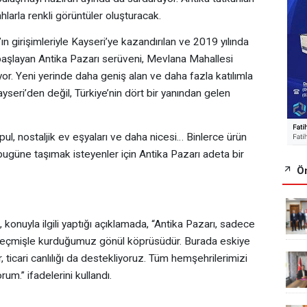
larla renkli görüntüler oluşturacak.
n girişimleriyle Kayseri’ye kazandırılan ve 2019 yılında
aşlayan Antika Pazarı serüveni, Mevlana Mahallesi
or. Yeni yerinde daha geniş alan ve daha fazla katılımla
eri’den değil, Türkiye’nin dört bir yanından gelen
, pul, nostaljik ev eşyaları ve daha nicesi… Binlerce ürün
bugüne taşımak isteyenler için Antika Pazarı adeta bir
Ön
konuyla ilgili yaptığı açıklamada, “Antika Pazarı, sadece
a geçmişle kurduğumuz gönül köprüsüdür. Burada eskiye
ticari canlılığı da destekliyoruz. Tüm hemşehrilerimizi
um.” ifadelerini kullandı.