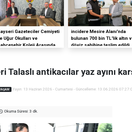
ayseri Gazeteciler Cemiyeti
incidere Mesire Alanı'nda
le Uğur Okulları ve
bulunan 700 bin TL'lik altın 
ahçeşehir Koleji Arasında
döviz sahibine teslim edildi
ğitim İş Birliği
i Talaslı antikacılar yaz ayını kar
Yayın: 13 Haziran 2026 - Cumartesi - Güncelleme: 13.06.2026 07:27:
YAŞAM
Okuma Süresi: 3 dk.