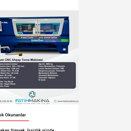
belgesi aldı
k Okunanlar
akan Şimşek: İşsizlik yüzde