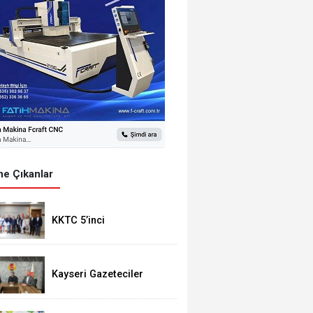
e Çıkanlar
KKTC 5’inci
Cumhurbaşkanı Sayın
Ersin Tatar’dan Vali
Çiçek’e Ziyaret
Kayseri Gazeteciler
Cemiyeti ile Uğur
Okulları ve Bahçeşehir
Koleji Arasında Eğitim İş