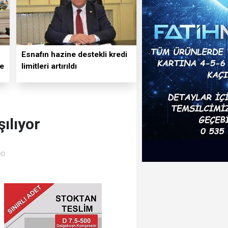
Esnafın hazine destekli kredi
ve
limitleri artırıldı
şılıyor
00