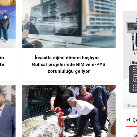
in
İnşaatta dijital dönem başlıyor...
te
Ruhsat projelerinde BIM ve e-PYS
zorunluluğu geliyor
Ço
1.
B