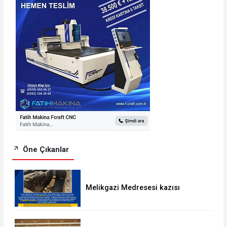
Öne Çıkanlar
Melikgazi Medresesi kazısı
genişliyor: Cami-i Kebir önündeki
yaya yolu kapatılacak