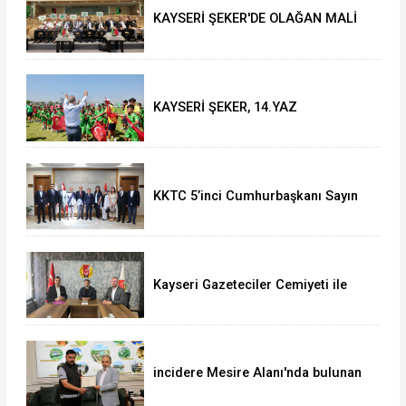
KAYSERİ ŞEKER'DE OLAĞAN MALİ
GENEL KURUL TOPLANTISI YAPILDI
KAYSERİ ŞEKER, 14.YAZ
OKULU'NDA COŞKULU FİNAL
KKTC 5’inci Cumhurbaşkanı Sayın
Ersin Tatar’dan Vali Çiçek’e Ziyaret
Kayseri Gazeteciler Cemiyeti ile
Uğur Okulları ve Bahçeşehir Koleji
Arasında Eğitim İş Birliği
incidere Mesire Alanı'nda bulunan
700 bin TL'lik altın ve döviz
sahibine teslim edildi