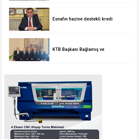
Esnafın hazine destekli kredi
limitleri artırıldı
KTB Başkanı Bağlamış ve
beraberindeki heyetten AK Parti’li
Elitaş’a ziyaret