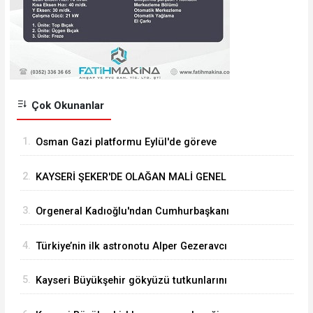
Çok Okunanlar
1.
Osman Gazi platformu Eylül'de göreve
başlayacak... Gabar’da günlük petrol üretimi 83
2.
KAYSERİ ŞEKER'DE OLAĞAN MALİ GENEL
bin 200 varile ulaştı
KURUL TOPLANTISI YAPILDI
3.
Orgeneral Kadıoğlu'ndan Cumhurbaşkanı
Erdoğan'a veda ziyareti
4.
Türkiye’nin ilk astronotu Alper Gezeravcı
Tuğgeneral oldu
5.
Kayseri Büyükşehir gökyüzü tutkunlarını
Erciyes'te buluşturacak