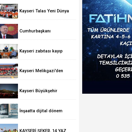
Kayseri Talas Yeni Dünya
ERVA Spor Okulu açıldı
Cumhurbaşkanı
Erdoğan’dan 'Terörsüz
Türkiye' mesajı
Kayseri zabıtası kayıp
cüzdanı sahibine teslim
etti
Kayseri Melikgazi'den
ücretsiz yaz kursları
Kayseri Büyükşehir
gökyüzü tutkunlarını
Erciyes'te buluşturacak
İnşaatta dijital dönem
başlıyor... Ruhsat
projelerinde BIM ve e-PYS
zorunluluğu geliyor
KAYSERİ ŞEKER, 14.YAZ