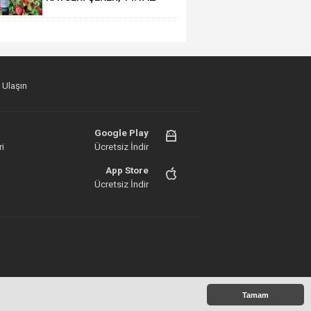
OKULU'NDA COŞKULU
FİNAL
 Ulaşın
Google Play
i
Ücretsiz İndir
App Store
Ücretsiz İndir
Tamam