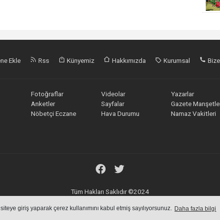
ne Ekle
Rss
Künyemiz
Hakkımızda
Kurumsal
Bize
Fotoğraflar
Videolar
Yazarlar
Anketler
Sayfalar
Gazete Manşetler
Nöbetçi Eczane
Hava Durumu
Namaz Vakitleri
Tüm Hakları Saklıdır ©2024
Haber Yazılımı:
Haber Sistemleri
 siteye giriş yaparak çerez kullanımını kabul etmiş sayılıyorsunuz.
Daha fazla bilgi