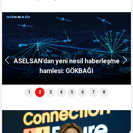
ASELSAN'dan yeni nesil haberleşme
hamlesi: GÖKBAĞI
1
2
3
4
5
6
7
8