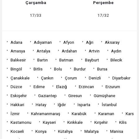
Çarşamba
Perşembe
17/33
17/32
Adana
Adıyaman
Afyon
Ağrı
Aksaray
Amasya
Antalya
Ardahan
Artvin
Aydın
Balıkesir
Bartın
Batman
Bayburt
Bilecik
Bingöl
Bitlis
Bolu
Burdur
Bursa
Çanakkale
Çankırı
Çorum
Denizli
Diyarbakır
Düzce
Edirne
Elazığ
Erzincan
Erzurum
Eskişehir
Gaziantep
Giresun
Gümüşhane
Hakkari
Hatay
Iğdır
Isparta
İstanbul
İzmir
Kahramanmaraş
Karabük
Karaman
Kars
Kastamonu
Kayseri
Kırıkkale
Kırşehir
Kilis
Kocaeli
Konya
Kütahya
Malatya
Manisa