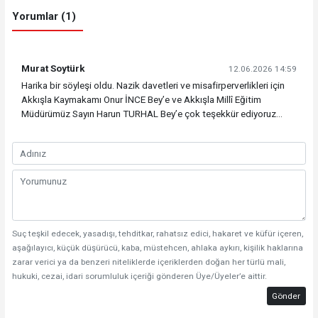
Yorumlar (1)
Murat Soytürk
12.06.2026 14:59
Harika bir söyleşi oldu. Nazik davetleri ve misafirperverlikleri için
Akkışla Kaymakamı Onur İNCE Bey’e ve Akkışla Millî Eğitim
Müdürümüz Sayın Harun TURHAL Bey’e çok teşekkür ediyoruz...
Suç teşkil edecek, yasadışı, tehditkar, rahatsız edici, hakaret ve küfür içeren,
aşağılayıcı, küçük düşürücü, kaba, müstehcen, ahlaka aykırı, kişilik haklarına
zarar verici ya da benzeri niteliklerde içeriklerden doğan her türlü mali,
hukuki, cezai, idari sorumluluk içeriği gönderen Üye/Üyeler’e aittir.
Gönder