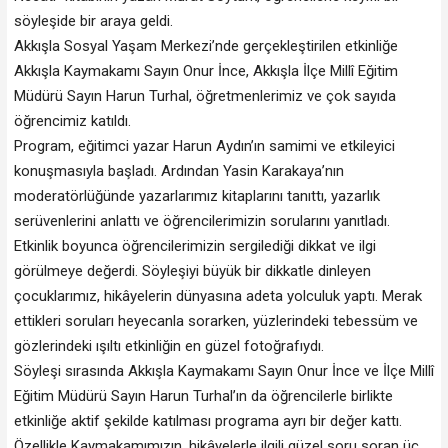
söyleşide bir araya geldi.
Akkışla Sosyal Yaşam Merkezi’nde gerçekleştirilen etkinliğe
Akkışla Kaymakamı Sayın Onur İnce, Akkışla İlçe Millî Eğitim
Müdürü Sayın Harun Turhal, öğretmenlerimiz ve çok sayıda
öğrencimiz katıldı.
Program, eğitimci yazar Harun Aydın’ın samimi ve etkileyici
konuşmasıyla başladı. Ardından Yasin Karakaya’nın
moderatörlüğünde yazarlarımız kitaplarını tanıttı, yazarlık
serüvenlerini anlattı ve öğrencilerimizin sorularını yanıtladı.
Etkinlik boyunca öğrencilerimizin sergilediği dikkat ve ilgi
görülmeye değerdi. Söyleşiyi büyük bir dikkatle dinleyen
çocuklarımız, hikâyelerin dünyasına adeta yolculuk yaptı. Merak
ettikleri soruları heyecanla sorarken, yüzlerindeki tebessüm ve
gözlerindeki ışıltı etkinliğin en güzel fotoğrafıydı.
Söyleşi sırasında Akkışla Kaymakamı Sayın Onur İnce ve İlçe Millî
Eğitim Müdürü Sayın Harun Turhal’ın da öğrencilerle birlikte
etkinliğe aktif şekilde katılması programa ayrı bir değer kattı.
Özellikle Kaymakamımızın, hikâyelerle ilgili güzel soru soran üç