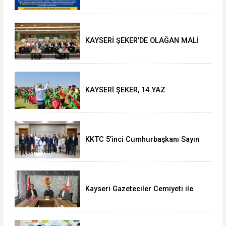
genişliyor: Cami-i Kebir önündeki
yaya yolu kapatılacak
KAYSERİ ŞEKER'DE OLAĞAN MALİ
GENEL KURUL TOPLANTISI YAPILDI
KAYSERİ ŞEKER, 14.YAZ
OKULU'NDA COŞKULU FİNAL
KKTC 5’inci Cumhurbaşkanı Sayın
Ersin Tatar’dan Vali Çiçek’e Ziyaret
Kayseri Gazeteciler Cemiyeti ile
Uğur Okulları ve Bahçeşehir Koleji
Arasında Eğitim İş Birliği