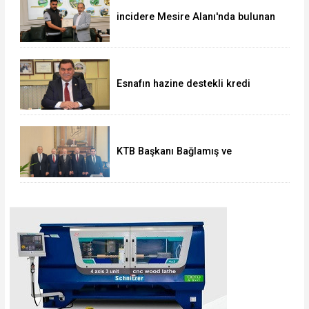
incidere Mesire Alanı'nda bulunan
700 bin TL'lik altın ve döviz
sahibine teslim edildi
Esnafın hazine destekli kredi
limitleri artırıldı
KTB Başkanı Bağlamış ve
beraberindeki heyetten AK Parti’li
Elitaş’a ziyaret