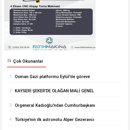
Çok Okunanlar
1.
Osman Gazi platformu Eylül'de göreve
başlayacak... Gabar’da günlük petrol üretimi 83
2.
KAYSERİ ŞEKER'DE OLAĞAN MALİ GENEL
bin 200 varile ulaştı
KURUL TOPLANTISI YAPILDI
3.
Orgeneral Kadıoğlu'ndan Cumhurbaşkanı
Erdoğan'a veda ziyareti
4.
Türkiye’nin ilk astronotu Alper Gezeravcı
Tuğgeneral oldu