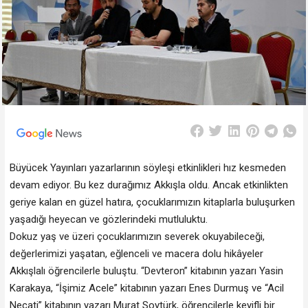
Büyücek Yayınları yazarlarının söyleşi etkinlikleri hız kesmeden
devam ediyor. Bu kez durağımız Akkışla oldu. Ancak etkinlikten
geriye kalan en güzel hatıra, çocuklarımızın kitaplarla buluşurken
yaşadığı heyecan ve gözlerindeki mutluluktu.
Dokuz yaş ve üzeri çocuklarımızın severek okuyabileceği,
değerlerimizi yaşatan, eğlenceli ve macera dolu hikâyeler
Akkışlalı öğrencilerle buluştu. “Devteron” kitabının yazarı Yasin
Karakaya, “İşimiz Acele” kitabının yazarı Enes Durmuş ve “Acil
Necati” kitabının yazarı Murat Soytürk, öğrencilerle keyifli bir