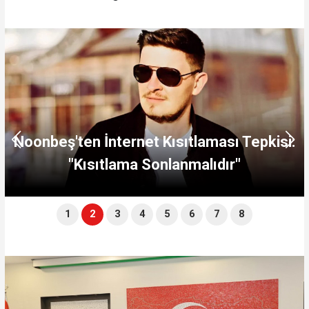
t Kısıtlaması Tepkisi:
Sonlanmalıdır"
Kayseri Şeker'i
1
2
3
4
5
6
7
8