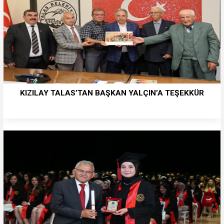
KIZILAY TALAS’TAN BAŞKAN YALÇIN’A TEŞEKKÜR