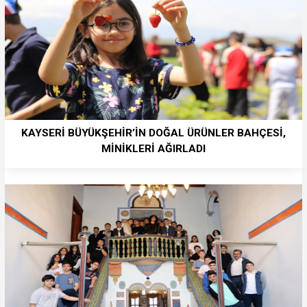
KAYSERİ BÜYÜKŞEHİR’İN DOĞAL ÜRÜNLER BAHÇESİ,
MİNİKLERİ AĞIRLADI