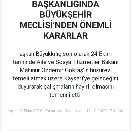
BAŞKANLIĞINDA
BÜYÜKŞEHİR
MECLİSİ’NDEN ÖNEMLİ
KARARLAR
aşkan Büyükkılıç son olarak 24 Ekim
tarihinde Aile ve Sosyal Hizmetler Bakanı
Mahinur Özdemir Göktaş’ın huzurevi
temeli atmak üzere Kayseri’ye geleceğini
duyurarak çalışmaların hayırlı olmasını
temenni etti.
Yayın: 13 Ekim 2025 - Pazartesi - Güncelleme: 13.10.2025 17:34:00