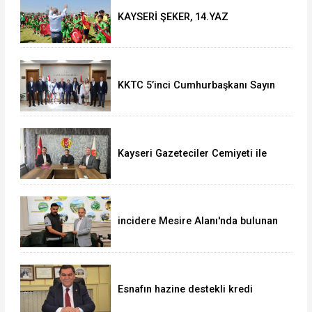
KAYSERİ ŞEKER, 14.YAZ
OKULU'NDA COŞKULU FİNAL
KKTC 5’inci Cumhurbaşkanı Sayın
Ersin Tatar’dan Vali Çiçek’e Ziyaret
Kayseri Gazeteciler Cemiyeti ile
Uğur Okulları ve Bahçeşehir Koleji
Arasında Eğitim İş Birliği
incidere Mesire Alanı'nda bulunan
700 bin TL'lik altın ve döviz
sahibine teslim edildi
Esnafın hazine destekli kredi
limitleri artırıldı