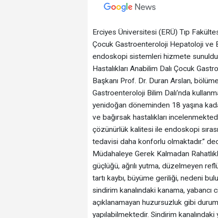
Erciyes Üniversitesi (ERÜ) Tıp Fakül
Çocuk Gastroenteroloji Hepatoloji ve B
endoskopi sistemleri hizmete sunuldu. 
Hastalıkları Anabilim Dalı Çocuk Gastro
Başkanı Prof. Dr. Duran Arslan, bölüme k
Gastroenteroloji Bilim Dalı’nda kullanm
yenidoğan döneminden 18 yaşına kada
ve bağırsak hastalıkları incelenmekted
çözünürlük kalitesi ile endoskopi sıras
tedavisi daha konforlu olmaktadır.” ded
Müdahaleye Gerek Kalmadan Rahatlıkla 
güçlüğü, ağrılı yutma, düzelmeyen reflü b
tartı kaybı, büyüme geriliği, nedeni bu
sindirim kanalındaki kanama, yabancı ci
açıklanamayan huzursuzluk gibi durum
yapılabilmektedir. Sindirim kanalındaki