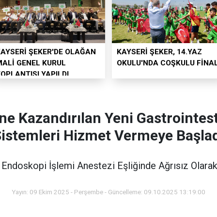
KAYSERİ ŞEKER'DE OLAĞAN
KAYSERİ ŞEKER, 14.YAZ
MALİ GENEL KURUL
OKULU'NDA COŞKULU FİNA
OPLANTISI YAPILDI
 Kazandırılan Yeni Gastrointes
istemleri Hizmet Vermeye Başla
 Endoskopi İşlemi Anestezi Eşliğinde Ağrısız Olarak
Yayın: 09 Ekim 2025 - Perşembe - Güncelleme: 09.10.2025 13:19:00