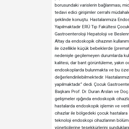
borusundaki varislerin bağlanması, mi
tedavi edici girişimler cerrahi müdahal
şeklinde konuştu. Hastalarımıza Endos
Yapılmaktadır ERÜ Tıp Fakültesi Çocuk 
Gastroenteroloji Hepatoloji ve Beslenm
Altay da endoskopik cihazının kullanı
ile özellikle küçük bebeklerde (premat
nedeniyle geçilemeyen durumlarda kull
kalitesi, dar bant görüntüleme, yakın 
endoskoplarda bulunmakta ve bu özellik
değerlendirilebilmektedir. Hastalarımı
yapılmaktadır.” dedi. Çocuk Gastroenter
Başkanı Prof. Dr. Duran Arslan ve Doç. 
gelişmeler ışığında endoskopik cihazları
hastalarda endoskopik işlemin ve verile
cihazlar ile bölgedeki çocuk hastalara 
teknoloji endoskopi cihazlarının bölü
yöneticilerine teşekkürlerini sundukların