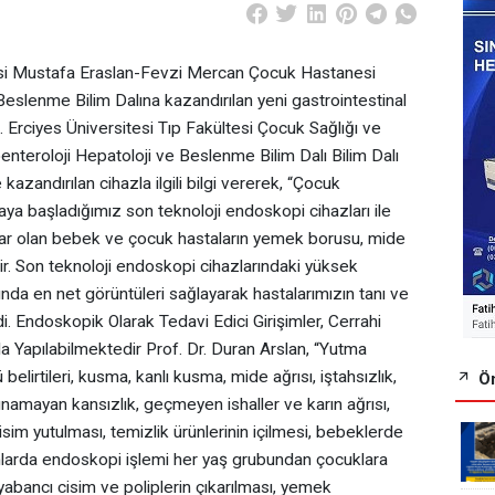
tesi Mustafa Eraslan-Fevzi Mercan Çocuk Hastanesi
eslenme Bilim Dalına kazandırılan yeni gastrointestinal
Erciyes Üniversitesi Tıp Fakültesi Çocuk Sağlığı ve
enteroloji Hepatoloji ve Beslenme Bilim Dalı Bilim Dalı
azandırılan cihazla ilgili bilgi vererek, “Çocuk
aya başladığımız son teknoloji endoskopi cihazları ile
r olan bebek ve çocuk hastaların yemek borusu, mide
ir. Son teknoloji endoskopi cihazlarındaki yüksek
ında en net görüntüleri sağlayarak hastalarımızın tanı ve
i. Endoskopik Olarak Tedavi Edici Girişimler, Cerrahi
Yapılabilmektedir Prof. Dr. Duran Arslan, “Yutma
elirtileri, kusma, kanlı kusma, mide ağrısı, iştahsızlık,
Ön
lunamayan kansızlık, geçmeyen ishaller ve karın ağrısı,
sim yutulması, temizlik ürünlerinin içilmesi, bebeklerde
larda endoskopi işlemi her yaş grubundan çocuklara
 yabancı cisim ve poliplerin çıkarılması, yemek