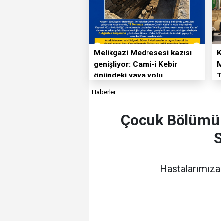
Melikgazi Medresesi kazısı
genişliyor: Cami-i Kebir
önündeki yaya yolu
T
kapatılacak
Haberler
Çocuk Bölümüne
S
Hastalarımıza