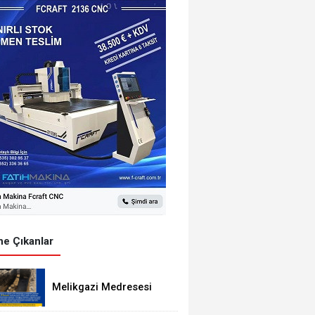
e Çıkanlar
Melikgazi Medresesi
kazısı genişliyor: Cami-i
Kebir önündeki yaya yolu