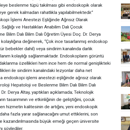
deye beslenme tüpü takılması gibi endoskopik olarak
eye gerek kalmadan rahatlıkla yapılabilmektedir.”
kopi İşlemi Anestezi Eşliğinde Ağrısız Olarak
Sağlığı ve Hastalıkları Anabilim Dalı Çocuk
e Bilim Dalı Bilim Dalı Öğretim Üyesi Doç. Dr. Derya
m kolaylığına değinerek, “Çok ince tasarlanmış endoskop
ür bebekler dahil) veya sindirim kanalında darlık
anım kolaylığı sağlanmaktadır. Endoskopların görüntü
odaklanma özellikleri hem ince hem de normal genişlikteki
leri ile sindirim kanalındaki lezyonlar daha net
za endoskopi işlemi anestezi eşliğinde ağrısız olarak
oloji Hepatoloji ve Beslenme Bilim Dalı Bilim Dalı
Dr. Derya Altay, yaptıkları açıklamada; Teknolojik
n tasarımının ve etkinliğinin de geliştiğini, çocuk
n hizmetin kalitesinin de artığını, yeni endoskopik
daha fazla yarar sağlanacağını umut ettiklerini, son
me kazandırılmasında büyük emeği geçen üniversite
ı söylediler.