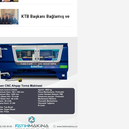
KTB Başkanı Bağlamış ve
beraberindeki heyetten
AK Parti’li Elitaş’a ziyaret