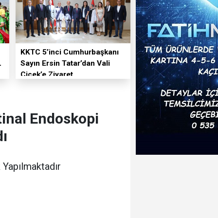
KKTC 5’inci Cumhurbaşkanı
L
Sayın Ersin Tatar’dan Vali
Çiçek’e Ziyaret
tinal Endoskopi
dı
 Yapılmaktadır