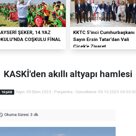
AYSERİ ŞEKER, 14.YAZ
KKTC 5’inci Cumhurbaşkanı
OKULU'NDA COŞKULU FİNAL
Sayın Ersin Tatar’dan Vali
Çiçek’e Ziyaret
KASKİ'den akıllı altyapı hamlesi
Yayın: 09 Ekim 2025 - Perşembe - Güncelleme: 09.10.2025 09:30:0
YAŞAM
Okuma Süresi: 3 dk.