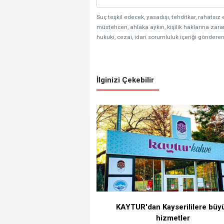
Suç teşkil edecek, yasadışı, tehditkar, rahatsız 
müstehcen, ahlaka aykırı, kişilik haklarına zarar
hukuki, cezai, idari sorumluluk içeriği gönderen
İlginizi Çekebilir
KAYTUR'dan Kayserililere büy
hizmetler