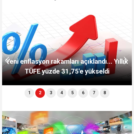
Yeni enflasyon rakamları açıklandı... Yıllık
TÜFE yüzde 31,75'e yükseldi
1
2
3
4
5
6
7
8