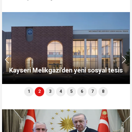
Kayseri Melikgazi'den yeni sosyal tesis
1
2
3
4
5
6
7
8