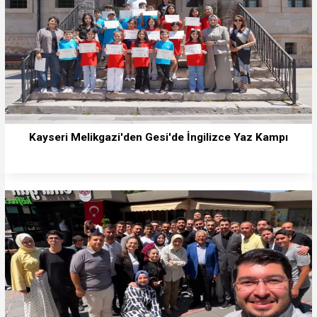
Kayseri Melikgazi'den Gesi'de İngilizce Yaz Kampı