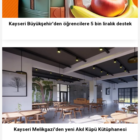
Kayseri Büyükşehir'den öğrencilere 5 bin liralık destek
Kayseri Melikgazi'den yeni Akıl Küpü Kütüphanesi