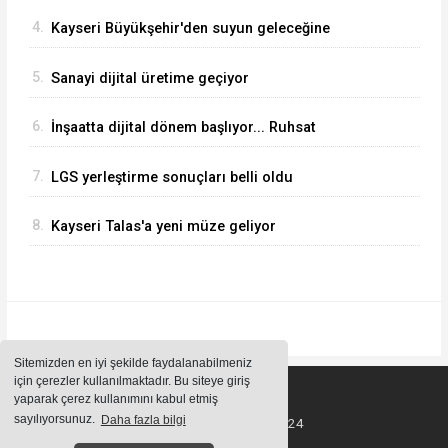
başlayacak... Gabar’da günlük petrol üretimi 83
4.
Kayseri Büyükşehir'den suyun geleceğine
bin 200 varile ulaştı
yatırım
5.
Sanayi dijital üretime geçiyor
6.
İnşaatta dijital dönem başlıyor... Ruhsat
projelerinde BIM ve e-PYS zorunluluğu geliyor
7.
LGS yerleştirme sonuçları belli oldu
8.
Kayseri Talas'a yeni müze geliyor
Sitemizden en iyi şekilde faydalanabilmeniz
için çerezler kullanılmaktadır. Bu siteye giriş
yaparak çerez kullanımını kabul etmiş
sayılıyorsunuz.
Daha fazla bilgi
Tüm Hakları Saklıdır ©2024