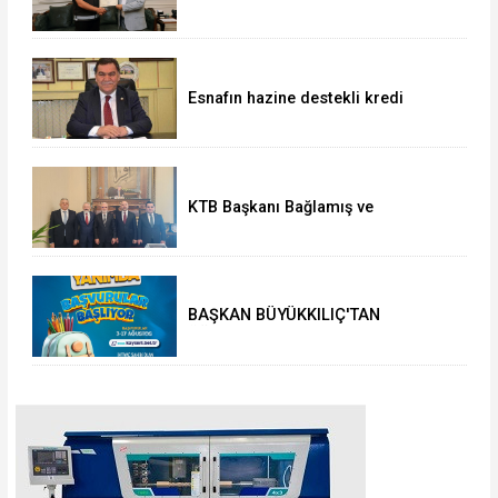
700 bin TL'lik altın ve döviz
sahibine teslim edildi
Esnafın hazine destekli kredi
limitleri artırıldı
KTB Başkanı Bağlamış ve
beraberindeki heyetten AK Parti’li
Elitaş’a ziyaret
BAŞKAN BÜYÜKKILIÇ'TAN
ÖĞRENCİLERE 5 BİN TL'LİK
KIRTASİYE-BESLENME DESTEĞİ:
BAŞVURULAR 3 AĞUSTOS'TA