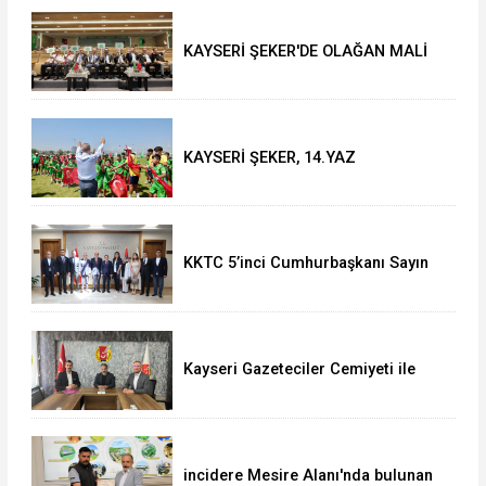
KAYSERİ ŞEKER'DE OLAĞAN MALİ
GENEL KURUL TOPLANTISI YAPILDI
KAYSERİ ŞEKER, 14.YAZ
OKULU'NDA COŞKULU FİNAL
KKTC 5’inci Cumhurbaşkanı Sayın
Ersin Tatar’dan Vali Çiçek’e Ziyaret
Kayseri Gazeteciler Cemiyeti ile
Uğur Okulları ve Bahçeşehir Koleji
Arasında Eğitim İş Birliği
incidere Mesire Alanı'nda bulunan