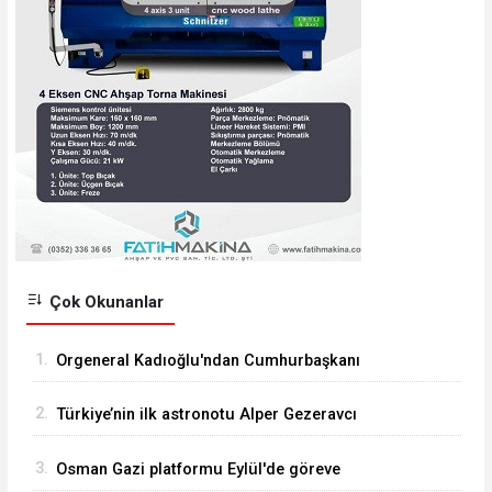
Çok Okunanlar
1.
Orgeneral Kadıoğlu'ndan Cumhurbaşkanı
Erdoğan'a veda ziyareti
2.
Türkiye’nin ilk astronotu Alper Gezeravcı
Tuğgeneral oldu
3.
Osman Gazi platformu Eylül'de göreve