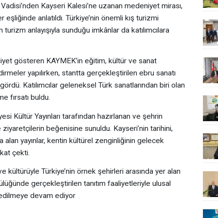
lı Vadisi’nden Kayseri Kalesi’ne uzanan medeniyet mirası,
r eşliğinde anlatıldı. Türkiye’nin önemli kış turizmi
turizm anlayışıyla sunduğu imkânlar da katılımcılara
iyet gösteren KAYMEK’in eğitim, kültür ve sanat
dirmeler yapılırken, stantta gerçekleştirilen ebru sanatı
gördü. Katılımcılar geleneksel Türk sanatlarından biri olan
 fırsatı buldu.
si Kültür Yayınları tarafından hazırlanan ve şehrin
 ziyaretçilerin beğenisine sunuldu. Kayseri’nin tarihini,
a alan yayınlar, kentin kültürel zenginliğinin gelecek
kat çekti.
u ve kültürüyle Türkiye’nin örnek şehirleri arasında yer alan
lüğünde gerçekleştirilen tanıtım faaliyetleriyle ulusal
l edilmeye devam ediyor