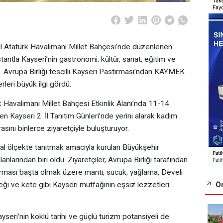
ul Atatürk Havalimanı Millet Bahçesi’nde düzenlenen
 stantla Kayseri’nin gastronomi, kültür, sanat, eğitim ve
tı. Avrupa Birliği tescilli Kayseri Pastırması’ndan KAYMEK
rleri büyük ilgi gördü.
k Havalimanı Millet Bahçesi Etkinlik Alanı’nda 11-14
len Kayseri 2. İl Tanıtım Günleri’nde yerini alarak kadim
rasını binlerce ziyaretçiyle buluşturuyor.
sal ölçekte tanıtmak amacıyla kurulan Büyükşehir
lanlarından biri oldu. Ziyaretçiler, Avrupa Birliği tarafından
stırması başta olmak üzere mantı, sucuk, yağlama, Develi
Ön
meği ve kete gibi Kayseri mutfağının eşsiz lezzetleri
yseri’nin köklü tarihi ve güçlü turizm potansiyeli de