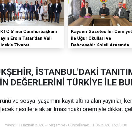
KTC 5’inci Cumhurbaşkanı
Kayseri Gazeteciler Cemiyet
ayın Ersin Tatar’dan Vali
ile Uğur Okulları ve
içek’e Ziyaret
Bahçeşehir Koleji Arasında
Eğitim İş Birliği
KŞEHİR, İSTANBUL’DAKİ TANIT
İN DEĞERLERİNİ TÜRKİYE İLE 
ürünü ve sosyal yaşamını kayıt altına alan yayınlar, ke
lecek nesillere aktarılmasındaki önemiyle dikkat çek
Yayın: 11 Haziran 2026 - Perşembe - Güncelleme: 11.06.2026 16:56:00