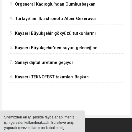
3.
Orgeneral Kadıoğlu'ndan Cumhurbaşkanı
Erdoğan'a veda ziyareti
4.
Türkiye’nin ilk astronotu Alper Gezeravcı
Tuğgeneral oldu
5.
Kayseri Büyükşehir gökyüzü tutkunlarını
Erciyes'te buluşturacak
6.
Kayseri Büyükşehir'den suyun geleceğine
yatırım
7.
Sanayi dijital üretime geçiyor
8.
Kayseri TEKNOFEST takımları Başkan
Büyükkılıç'la buluştu
Sitemizden en iyi şekilde faydalanabilmeniz
için çerezler kullanılmaktadır. Bu siteye giriş
yaparak çerez kullanımını kabul etmiş