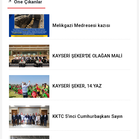
Öne Çıkanlar
Melikgazi Medresesi kazısı
genişliyor: Cami-i Kebir önündeki
yaya yolu kapatılacak
KAYSERİ ŞEKER'DE OLAĞAN MALİ
GENEL KURUL TOPLANTISI YAPILDI
KAYSERİ ŞEKER, 14.YAZ
OKULU'NDA COŞKULU FİNAL
KKTC 5’inci Cumhurbaşkanı Sayın
Ersin Tatar’dan Vali Çiçek’e Ziyaret