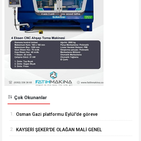
Çok Okunanlar
1.
Osman Gazi platformu Eylül'de göreve
başlayacak... Gabar’da günlük petrol üretimi 83
2.
KAYSERİ ŞEKER'DE OLAĞAN MALİ GENEL
bin 200 varile ulaştı
KURUL TOPLANTISI YAPILDI