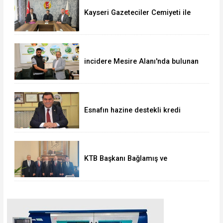
Kayseri Gazeteciler Cemiyeti ile
Uğur Okulları ve Bahçeşehir Koleji
Arasında Eğitim İş Birliği
incidere Mesire Alanı'nda bulunan
700 bin TL'lik altın ve döviz
sahibine teslim edildi
Esnafın hazine destekli kredi
limitleri artırıldı
KTB Başkanı Bağlamış ve
beraberindeki heyetten AK Parti’li
Elitaş’a ziyaret