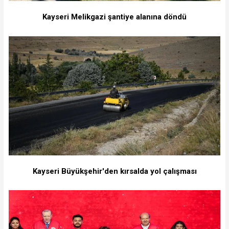
Kayseri Melikgazi şantiye alanına döndü
Kayseri Büyükşehir'den kırsalda yol çalışması