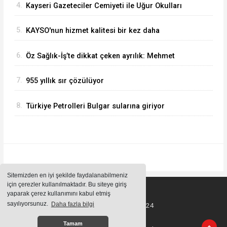
4.
Kayseri Gazeteciler Cemiyeti ile Uğur Okulları
ve Bahçeşehir Koleji Arasında Eğitim İş Birliği
5.
KAYSO'nun hizmet kalitesi bir kez daha
tescillendi
6.
Öz Sağlık-İş’te dikkat çeken ayrılık: Mehmet
Yeşilyurt istifa etti
7.
955 yıllık sır çözülüyor
8.
Türkiye Petrolleri Bulgar sularına giriyor
Sitemizden en iyi şekilde faydalanabilmeniz
için çerezler kullanılmaktadır. Bu siteye giriş
yaparak çerez kullanımını kabul etmiş
sayılıyorsunuz.
Daha fazla bilgi
Tüm Hakları Saklıdır ©2024
Tamam