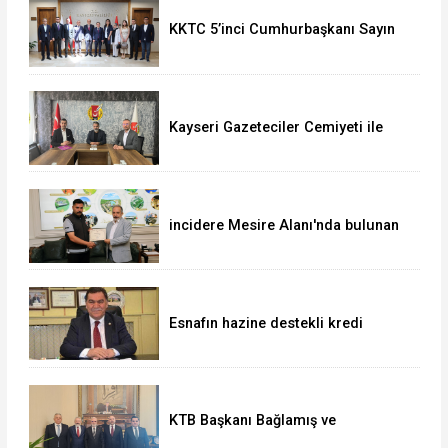
KKTC 5’inci Cumhurbaşkanı Sayın
Ersin Tatar’dan Vali Çiçek’e Ziyaret
Kayseri Gazeteciler Cemiyeti ile
Uğur Okulları ve Bahçeşehir Koleji
Arasında Eğitim İş Birliği
incidere Mesire Alanı'nda bulunan
700 bin TL'lik altın ve döviz
sahibine teslim edildi
Esnafın hazine destekli kredi
limitleri artırıldı
KTB Başkanı Bağlamış ve
beraberindeki heyetten AK Parti’li