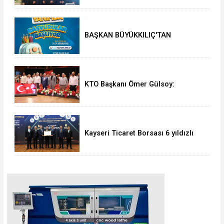
Elitaş’a ziyaret
BAŞKAN BÜYÜKKILIÇ'TAN
ÖĞRENCİLERE 5 BİN TL'LİK
KIRTASİYE-BESLENME DESTEĞİ:
BAŞVURULAR 3 AĞUSTOS'TA
KTO Başkanı Ömer Gülsoy:
Enflasyon düşmeden yatırımda
öngörülebilirlik sağlanamaz
Kayseri Ticaret Borsası 6 yıldızlı
akreditasyon belgesi aldı