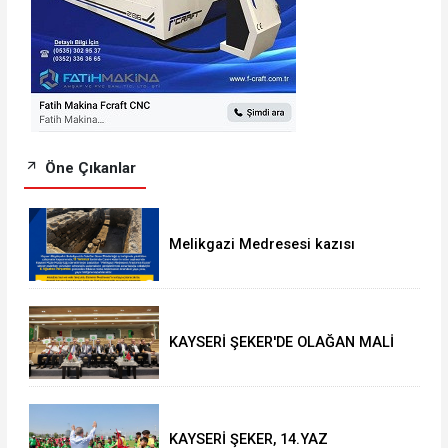
Öne Çıkanlar
Melikgazi Medresesi kazısı
genişliyor: Cami-i Kebir önündeki
yaya yolu kapatılacak
KAYSERİ ŞEKER'DE OLAĞAN MALİ
GENEL KURUL TOPLANTISI YAPILDI
KAYSERİ ŞEKER, 14.YAZ