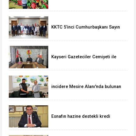
OKULU'NDA COŞKULU FİNAL
KKTC 5’inci Cumhurbaşkanı Sayın
Ersin Tatar’dan Vali Çiçek’e Ziyaret
Kayseri Gazeteciler Cemiyeti ile
Uğur Okulları ve Bahçeşehir Koleji
Arasında Eğitim İş Birliği
incidere Mesire Alanı'nda bulunan
700 bin TL'lik altın ve döviz
sahibine teslim edildi
Esnafın hazine destekli kredi
limitleri artırıldı