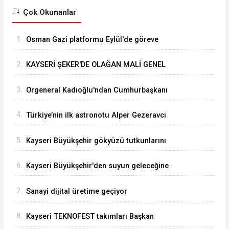
Çok Okunanlar
1.
Osman Gazi platformu Eylül'de göreve
başlayacak... Gabar’da günlük petrol üretimi 83
2.
KAYSERİ ŞEKER'DE OLAĞAN MALİ GENEL
bin 200 varile ulaştı
KURUL TOPLANTISI YAPILDI
3.
Orgeneral Kadıoğlu'ndan Cumhurbaşkanı
Erdoğan'a veda ziyareti
4.
Türkiye’nin ilk astronotu Alper Gezeravcı
Tuğgeneral oldu
5.
Kayseri Büyükşehir gökyüzü tutkunlarını
Erciyes'te buluşturacak
6.
Kayseri Büyükşehir'den suyun geleceğine
yatırım
7.
Sanayi dijital üretime geçiyor
8.
Kayseri TEKNOFEST takımları Başkan