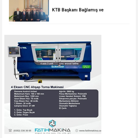
KTB Başkanı Bağlamış ve
beraberindeki heyetten AK Parti’li
Elitaş’a ziyaret