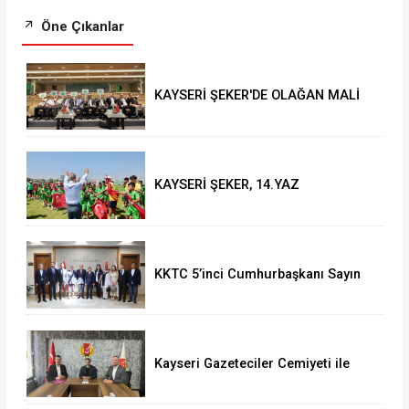
Öne Çıkanlar
KAYSERİ ŞEKER'DE OLAĞAN MALİ
GENEL KURUL TOPLANTISI YAPILDI
KAYSERİ ŞEKER, 14.YAZ
OKULU'NDA COŞKULU FİNAL
KKTC 5’inci Cumhurbaşkanı Sayın
Ersin Tatar’dan Vali Çiçek’e Ziyaret
Kayseri Gazeteciler Cemiyeti ile
Uğur Okulları ve Bahçeşehir Koleji
Arasında Eğitim İş Birliği