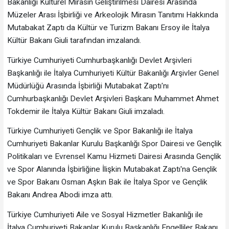
Bakanlığı Kültürel Mirasın Geliştirilmesi Dairesi Arasında
Müzeler Arası İşbirliği ve Arkeolojik Mirasın Tanıtımı Hakkında
Mutabakat Zaptı da Kültür ve Turizm Bakanı Ersoy ile İtalya
Kültür Bakanı Giuli tarafından imzalandı.
Türkiye Cumhuriyeti Cumhurbaşkanlığı Devlet Arşivleri
Başkanlığı ile İtalya Cumhuriyeti Kültür Bakanlığı Arşivler Genel
Müdürlüğü Arasında İşbirliği Mutabakat Zaptı'nı
Cumhurbaşkanlığı Devlet Arşivleri Başkanı Muhammet Ahmet
Tokdemir ile İtalya Kültür Bakanı Giuli imzaladı.
Türkiye Cumhuriyeti Gençlik ve Spor Bakanlığı ile İtalya
Cumhuriyeti Bakanlar Kurulu Başkanlığı Spor Dairesi ve Gençlik
Politikaları ve Evrensel Kamu Hizmeti Dairesi Arasında Gençlik
ve Spor Alanında İşbirliğine İlişkin Mutabakat Zaptı'na Gençlik
ve Spor Bakanı Osman Aşkın Bak ile İtalya Spor ve Gençlik
Bakanı Andrea Abodi imza attı.
Türkiye Cumhuriyeti Aile ve Sosyal Hizmetler Bakanlığı ile
İtalya Cumhuriyeti Bakanlar Kurulu Başkanlığı Engelliler Bakanı