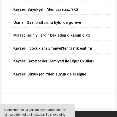
Tuğgeneral oldu
3.
Kayseri Büyükşehir'den ücretsiz YKS
danışmanlığı
4.
Osman Gazi platformu Eylül'de göreve
başlayacak... Gabar’da günlük petrol üretimi 83
5.
Mirasçıların yıllardır beklediği o kanun çıktı
bin 200 varile ulaştı
6.
Kayserili çocuklara Emniyet'ten trafik eğitimi
7.
Kayseri Gazeteciler Cemiyeti ile Uğur Okulları
ve Bahçeşehir Koleji Arasında Eğitim İş Birliği
8.
Kayseri Büyükşehir'den suyun geleceğine
yatırım
Sitemizden en iyi şekilde faydalanabilmeniz
için çerezler kullanılmaktadır. Bu siteye giriş