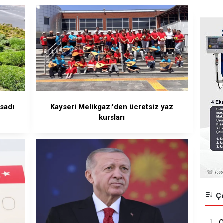
sadı
Kayseri Melikgazi'den ücretsiz yaz
kursları
Ço
1.
O