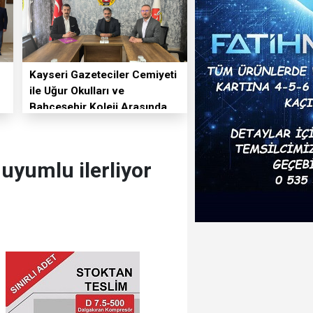
Kayseri Gazeteciler Cemiyeti
ile Uğur Okulları ve
Bahçeşehir Koleji Arasında
Eğitim İş Birliği
uyumlu ilerliyor