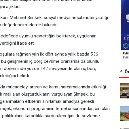
ni açıkladı.
kanı Mehmet Şimşek, sosyal medya hesabından yaptığı
in değerlendirmelerde bulundu.
deflerle uyumlu seyrettiğini belirterek, uygulanan
rdiğini ifade etti.
şullara rağmen yılın ilk dört ayında yıllık bazda 536
k, bu gelişmenin iç borç çevirme oranlarına da olumlu
isan döneminde yüzde 142 seviyesinde olan iç borç
Ön
ediğini belirtti.
lıkla mücadeleyi artıran ve kamu harcamalarında etkinliği
ir mali alan oluşturduklarını vurgulayan Şimşek, bu
galanmaların etkilerini sınırlamak amacıyla gerekli
n Şimşek, ekonomi programının temel unsurlarından biri olan
 politikaların kararlılıkla sürdürüleceğini de sözlerine