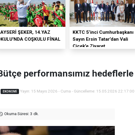
AYSERİ ŞEKER, 14.YAZ
KKTC 5’inci Cumhurbaşkanı
OKULU'NDA COŞKULU FİNAL
Sayın Ersin Tatar’dan Vali
Çiçek’e Ziyaret
ütçe performansımız hedeflerle 
Yayın: 15 Mayıs 2026 - Cuma - Güncelleme: 15.05.2026 22:17:00
EKONOMI
Okuma Süresi: 3 dk.