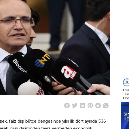
, faiz dışı bütçe dengesinde yılın ilk dört ayında 536
lirterek, mali disiplinden taviz vermeden ekonomik