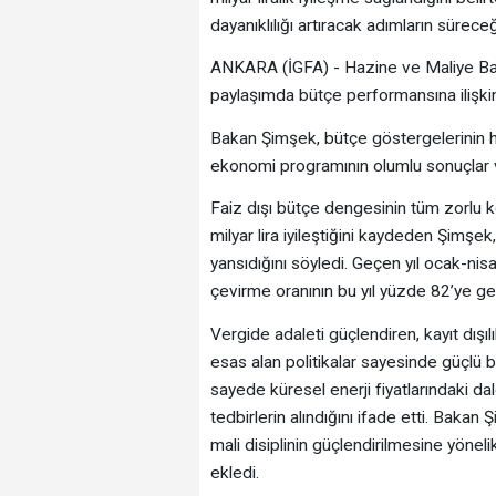
dayanıklılığı artıracak adımların süreceği
ANKARA (İGFA) - Hazine ve Maliye Ba
paylaşımda bütçe performansına ilişk
Bakan Şimşek, bütçe göstergelerinin he
ekonomi programının olumlu sonuçlar ve
Faiz dışı bütçe dengesinin tüm zorlu ko
milyar lira iyileştiğini kaydeden Şimşe
yansıdığını söyledi. Geçen yıl ocak-n
çevirme oranının bu yıl yüzde 82’ye geril
Vergide adaleti güçlendiren, kayıt dışı
esas alan politikalar sayesinde güçlü b
sayede küresel enerji fiyatlarındaki dal
tedbirlerin alındığını ifade etti. Baka
mali disiplinin güçlendirilmesine yönelik
ekledi.