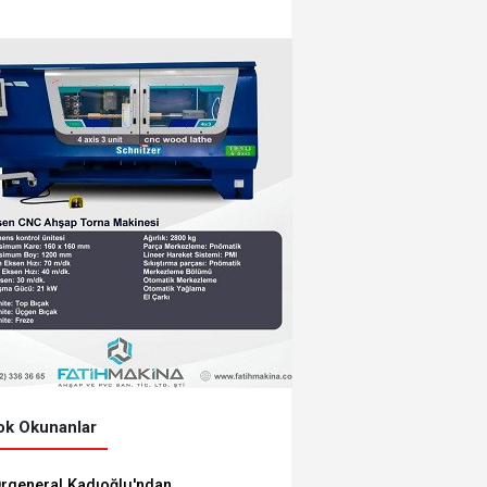
ÖĞRENCİLERE 5 BİN
TL'LİK KIRTASİYE-
BESLENME DESTEĞİ:
BAŞVURULAR 3
AĞUSTOS'TA
k Okunanlar
rgeneral Kadıoğlu'ndan