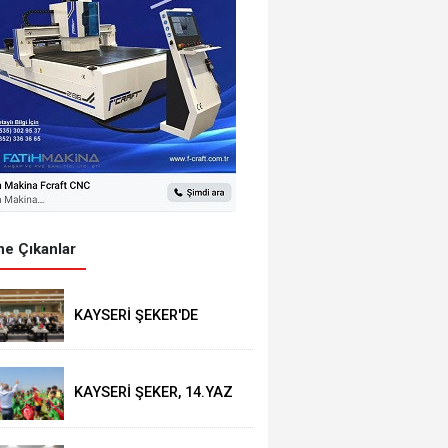
e Çıkanlar
KAYSERİ ŞEKER'DE
OLAĞAN MALİ GENEL
KURUL TOPLANTISI
YAPILDI
KAYSERİ ŞEKER, 14.YAZ
OKULU'NDA COŞKULU
FİNAL