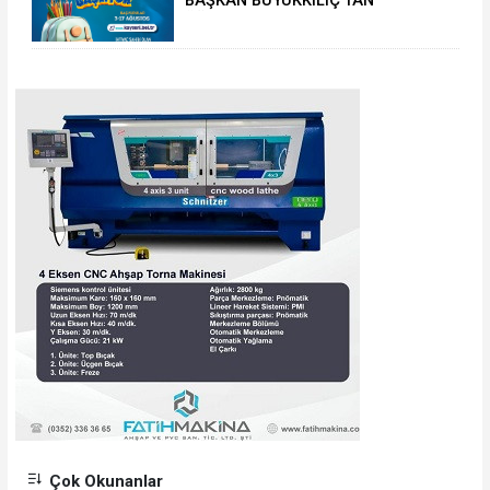
BAŞKAN BÜYÜKKILIÇ'TAN
ÖĞRENCİLERE 5 BİN TL'LİK
KIRTASİYE-BESLENME DESTEĞİ:
BAŞVURULAR 3 AĞUSTOS'TA
Çok Okunanlar