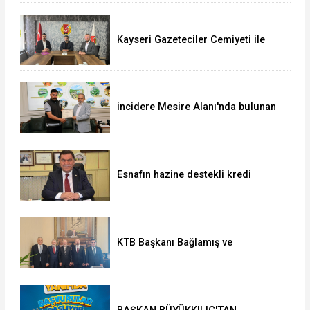
Kayseri Gazeteciler Cemiyeti ile
Uğur Okulları ve Bahçeşehir Koleji
Arasında Eğitim İş Birliği
incidere Mesire Alanı'nda bulunan
700 bin TL'lik altın ve döviz
sahibine teslim edildi
Esnafın hazine destekli kredi
limitleri artırıldı
KTB Başkanı Bağlamış ve
beraberindeki heyetten AK Parti’li
Elitaş’a ziyaret