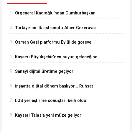
1.
Orgeneral Kadıoğlu'ndan Cumhurbaşkanı
Erdoğan'a veda ziyareti
2.
Türkiye’nin ilk astronotu Alper Gezeravcı
Tuğgeneral oldu
3.
Osman Gazi platformu Eylül'de göreve
başlayacak... Gabar’da günlük petrol üretimi 83
4.
Kayseri Büyükşehir'den suyun geleceğine
bin 200 varile ulaştı
yatırım
5.
Sanayi dijital üretime geçiyor
6.
İnşaatta dijital dönem başlıyor... Ruhsat
projelerinde BIM ve e-PYS zorunluluğu geliyor
7.
LGS yerleştirme sonuçları belli oldu
8.
Kayseri Talas'a yeni müze geliyor