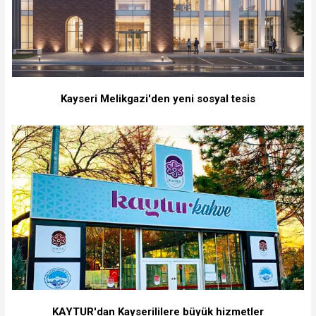
Kayseri Melikgazi'den yeni sosyal tesis
KAYTUR'dan Kayserililere büyük hizmetler