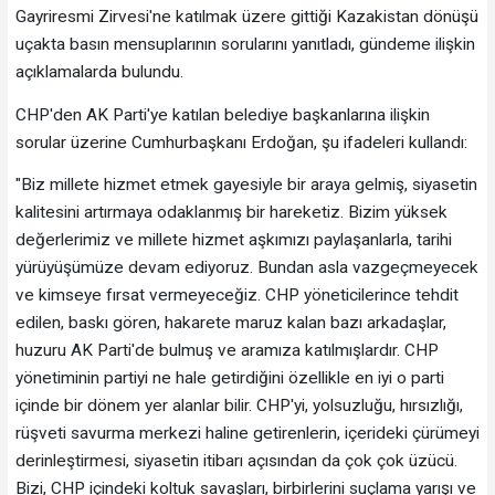
Gayriresmi Zirvesi'ne katılmak üzere gittiği Kazakistan dönüşü
uçakta basın mensuplarının sorularını yanıtladı, gündeme ilişkin
açıklamalarda bulundu.
CHP'den AK Parti'ye katılan belediye başkanlarına ilişkin
sorular üzerine Cumhurbaşkanı Erdoğan, şu ifadeleri kullandı:
"Biz millete hizmet etmek gayesiyle bir araya gelmiş, siyasetin
kalitesini artırmaya odaklanmış bir hareketiz. Bizim yüksek
değerlerimiz ve millete hizmet aşkımızı paylaşanlarla, tarihi
yürüyüşümüze devam ediyoruz. Bundan asla vazgeçmeyecek
ve kimseye fırsat vermeyeceğiz. CHP yöneticilerince tehdit
edilen, baskı gören, hakarete maruz kalan bazı arkadaşlar,
huzuru AK Parti'de bulmuş ve aramıza katılmışlardır. CHP
yönetiminin partiyi ne hale getirdiğini özellikle en iyi o parti
içinde bir dönem yer alanlar bilir. CHP'yi, yolsuzluğu, hırsızlığı,
rüşveti savurma merkezi haline getirenlerin, içerideki çürümeyi
derinleştirmesi, siyasetin itibarı açısından da çok çok üzücü.
Bizi, CHP içindeki koltuk savaşları, birbirlerini suçlama yarışı ve