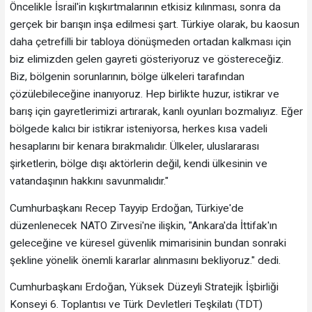
Öncelikle İsrail'in kışkırtmalarının etkisiz kılınması, sonra da
gerçek bir barışın inşa edilmesi şart. Türkiye olarak, bu kaosun
daha çetrefilli bir tabloya dönüşmeden ortadan kalkması için
biz elimizden gelen gayreti gösteriyoruz ve göstereceğiz.
Biz, bölgenin sorunlarının, bölge ülkeleri tarafından
çözülebileceğine inanıyoruz. Hep birlikte huzur, istikrar ve
barış için gayretlerimizi artırarak, kanlı oyunları bozmalıyız. Eğer
bölgede kalıcı bir istikrar isteniyorsa, herkes kısa vadeli
hesaplarını bir kenara bırakmalıdır. Ülkeler, uluslararası
şirketlerin, bölge dışı aktörlerin değil, kendi ülkesinin ve
vatandaşının hakkını savunmalıdır."
Cumhurbaşkanı Recep Tayyip Erdoğan, Türkiye'de
düzenlenecek NATO Zirvesi'ne ilişkin, "Ankara'da İttifak'ın
geleceğine ve küresel güvenlik mimarisinin bundan sonraki
şekline yönelik önemli kararlar alınmasını bekliyoruz." dedi.
Cumhurbaşkanı Erdoğan, Yüksek Düzeyli Stratejik İşbirliği
Konseyi 6. Toplantısı ve Türk Devletleri Teşkilatı (TDT)