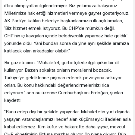
iftira olimpiyatları ilgilendirmiyor. Biz yolumuza bakıyoruz.
Milletimize hak ettiği hizmetleri vermeye gayret gösteriyoruz.
AK Parti'ye katılan belediye başkanlarımızın ilk açıklamaları,
'Biz hizmet etmek istiyoruz. Bu CHP'de mümkün değil.
CHP'nin iç kavgaları içinde belediyecilik yapamaz hale geldik'
yönünde oldu. Yani bundan sonra da yine aynı şekilde aramıza
katılacak olan arkadaşlar olabilir."
Bir gazetecinin, "Muhalefet, gurbetçilerle ilgili çirkin bir dil
kullanıyor. Bazen sokakta onların morallerini bozacak,
Türkiye'ye geldiklerine pişman edecek pozisyona sokuyor
onları. Bu konu hakkındaki değerlendirmelerinizi rica
ediyorum." sorusu üzerine Cumhurbaşkanı Erdoğan, şunları
kaydetti:
"Bunu edep dışı bir şekilde yapıyorlar. Muhalefetin yurt dışında
yaşayan vatandaşlarımızı hedef alan küçümseyici ifadeleri asla
kabul edilemez. Kim küfür ve hakarette daha iyiyse, mevcut
CHP yönetiminin lütfuna mazhar oluyor, ön plana çıkıyor. Dün