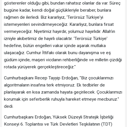
gösterenler olduğu gibi, bundan rahatsız olanlar da var. Süreç
bugüne kadar, kendi doğal güçlükleriyle beraber, bunlara
rağmen de ilerledi. Biz kararlıyız, 'Terörsüz Türkiye'yi
istemeyenleri sevindirmeyeceğiz. Kararlıyız, bunlara fırsat
vermeyeceğiz. Niyetimiz hayırdır, yolumuz hayırlıdır. Allah'ın
izniyle akıbetimiz de hayırlı olacaktır. 'Terörsüz Türkiye'
hedefine, bütün engelleri vakar içinde aşarak mutlaka
ulaşacağız. Cumhur İttifakı olarak bunu dayanışma ve eş
güdüm içinde, maşeri vicdanın rehberliğinde ve milletin çizdiği
rotada yürüyerek gerçekleştireceğiz."
Cumhurbaşkanı Recep Tayyip Erdoğan, "Biz çocuklarımızı
algoritmaların insafına terk etmiyoruz. Ek tedbirler de
planlayarak en kısa zamanda hayata geçirilecek. Çocuklarımızı
korumak için seferberlik ruhuyla hareket etmeye mecburuz."
dedi.
Cumhurbaşkanı Erdoğan, Yüksek Düzeyli Stratejik İşbirliği
Konseyi 6. Toplantısı ve Türk Devletleri Teşkilatının (TDT)