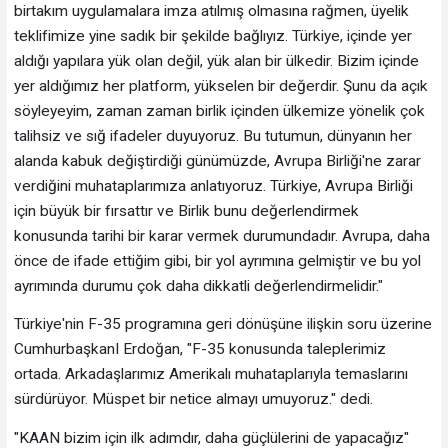
birtakım uygulamalara imza atılmış olmasına rağmen, üyelik
teklifimize yine sadık bir şekilde bağlıyız. Türkiye, içinde yer
aldığı yapılara yük olan değil, yük alan bir ülkedir. Bizim içinde
yer aldığımız her platform, yükselen bir değerdir. Şunu da açık
söyleyeyim, zaman zaman birlik içinden ülkemize yönelik çok
talihsiz ve sığ ifadeler duyuyoruz. Bu tutumun, dünyanın her
alanda kabuk değiştirdiği günümüzde, Avrupa Birliği'ne zarar
verdiğini muhataplarımıza anlatıyoruz. Türkiye, Avrupa Birliği
için büyük bir fırsattır ve Birlik bunu değerlendirmek
konusunda tarihi bir karar vermek durumundadır. Avrupa, daha
önce de ifade ettiğim gibi, bir yol ayrımına gelmiştir ve bu yol
ayrımında durumu çok daha dikkatli değerlendirmelidir."
Türkiye'nin F-35 programına geri dönüşüne ilişkin soru üzerine
CumhurbaşkanI Erdoğan, "F-35 konusunda taleplerimiz
ortada. Arkadaşlarımız Amerikalı muhataplarıyla temaslarını
sürdürüyor. Müspet bir netice almayı umuyoruz." dedi.
"KAAN bizim için ilk adımdır, daha güçlülerini de yapacağız"