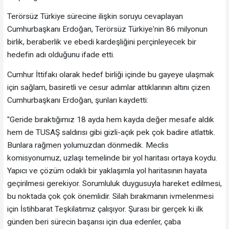
Terörsüz Türkiye sürecine ilişkin soruyu cevaplayan
Cumhurbaşkanı Erdoğan, Terörsüz Türkiye'nin 86 milyonun
birlik, beraberlik ve ebedi kardeşliğini perçinleyecek bir
hedefin adı olduğunu ifade etti.
Cumhur İttifakı olarak hedef birliği içinde bu gayeye ulaşmak
için sağlam, basiretli ve cesur adımlar attıklarının altını çizen
Cumhurbaşkanı Erdoğan, şunları kaydetti:
"Geride bıraktığımız 18 ayda hem kayda değer mesafe aldık
hem de TUSAŞ saldırısı gibi gizli-açık pek çok badire atlattık.
Bunlara rağmen yolumuzdan dönmedik. Meclis
komisyonumuz, uzlaşı temelinde bir yol haritası ortaya koydu.
Yapıcı ve çözüm odaklı bir yaklaşımla yol haritasının hayata
geçirilmesi gerekiyor. Sorumluluk duygusuyla hareket edilmesi,
bu noktada çok çok önemlidir. Silah bırakmanın ivmelenmesi
için İstihbarat Teşkilatımız çalışıyor. Şurası bir gerçek ki ilk
günden beri sürecin başarısı için dua edenler, çaba