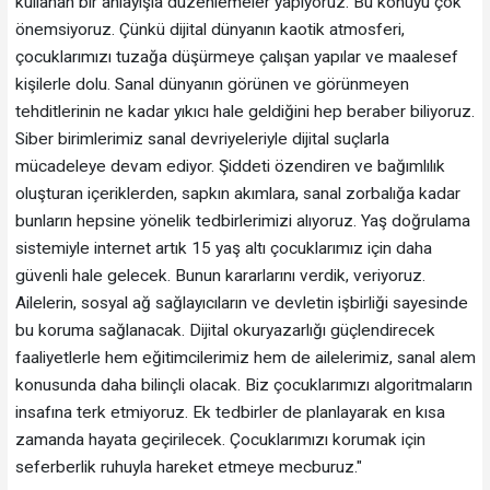
kullanan bir anlayışla düzenlemeler yapıyoruz. Bu konuyu çok
önemsiyoruz. Çünkü dijital dünyanın kaotik atmosferi,
çocuklarımızı tuzağa düşürmeye çalışan yapılar ve maalesef
kişilerle dolu. Sanal dünyanın görünen ve görünmeyen
tehditlerinin ne kadar yıkıcı hale geldiğini hep beraber biliyoruz.
Siber birimlerimiz sanal devriyeleriyle dijital suçlarla
mücadeleye devam ediyor. Şiddeti özendiren ve bağımlılık
oluşturan içeriklerden, sapkın akımlara, sanal zorbalığa kadar
bunların hepsine yönelik tedbirlerimizi alıyoruz. Yaş doğrulama
sistemiyle internet artık 15 yaş altı çocuklarımız için daha
güvenli hale gelecek. Bunun kararlarını verdik, veriyoruz.
Ailelerin, sosyal ağ sağlayıcıların ve devletin işbirliği sayesinde
bu koruma sağlanacak. Dijital okuryazarlığı güçlendirecek
faaliyetlerle hem eğitimcilerimiz hem de ailelerimiz, sanal alem
konusunda daha bilinçli olacak. Biz çocuklarımızı algoritmaların
insafına terk etmiyoruz. Ek tedbirler de planlayarak en kısa
zamanda hayata geçirilecek. Çocuklarımızı korumak için
seferberlik ruhuyla hareket etmeye mecburuz."