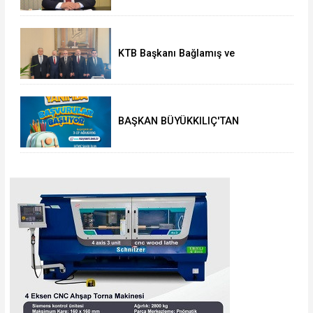
KTB Başkanı Bağlamış ve
beraberindeki heyetten AK Parti’li
Elitaş’a ziyaret
BAŞKAN BÜYÜKKILIÇ'TAN
ÖĞRENCİLERE 5 BİN TL'LİK
KIRTASİYE-BESLENME DESTEĞİ:
BAŞVURULAR 3 AĞUSTOS'TA