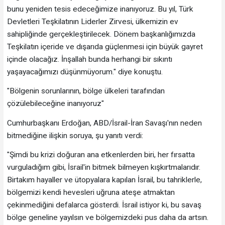
bunu yeniden tesis edeceğimize inanıyoruz. Bu yıl, Türk
Devletleri Teşkilatının Liderler Zirvesi, ülkemizin ev
sahipliğinde gerçekleştirilecek. Dönem başkanlığımızda
Teşkilatın içeride ve dışarıda güçlenmesi için büyük gayret
içinde olacağız. İnşallah bunda herhangi bir sıkıntı
yaşayacağımızı düşünmüyorum." diye konuştu.
"Bölgenin sorunlarının, bölge ülkeleri tarafından
çözülebileceğine inanıyoruz"
Cumhurbaşkanı Erdoğan, ABD/İsrail-İran Savaşı'nın neden
bitmediğine ilişkin soruya, şu yanıtı verdi:
"Şimdi bu krizi doğuran ana etkenlerden biri, her fırsatta
vurguladığım gibi, İsrail'in bitmek bilmeyen kışkırtmalarıdır.
Birtakım hayaller ve ütopyalara kapılan İsrail, bu tahriklerle,
bölgemizi kendi hevesleri uğruna ateşe atmaktan
çekinmediğini defalarca gösterdi. İsrail istiyor ki, bu savaş
bölge geneline yayılsın ve bölgemizdeki pus daha da artsın.