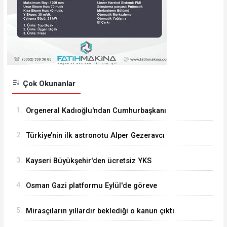
Çok Okunanlar
1.
Orgeneral Kadıoğlu'ndan Cumhurbaşkanı
Erdoğan'a veda ziyareti
2.
Türkiye’nin ilk astronotu Alper Gezeravcı
Tuğgeneral oldu
3.
Kayseri Büyükşehir'den ücretsiz YKS
danışmanlığı
4.
Osman Gazi platformu Eylül'de göreve
başlayacak... Gabar’da günlük petrol üretimi 83
5.
Mirasçıların yıllardır beklediği o kanun çıktı
bin 200 varile ulaştı