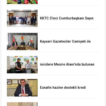
KKTC 5’inci Cumhurbaşkanı Sayın
Ersin Tatar’dan Vali Çiçek’e Ziyaret
Kayseri Gazeteciler Cemiyeti ile
Uğur Okulları ve Bahçeşehir Koleji
Arasında Eğitim İş Birliği
incidere Mesire Alanı'nda bulunan
700 bin TL'lik altın ve döviz
sahibine teslim edildi
Esnafın hazine destekli kredi
limitleri artırıldı