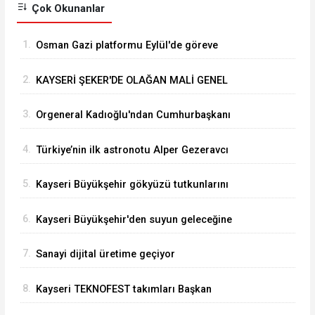
Çok Okunanlar
1.
Osman Gazi platformu Eylül'de göreve
başlayacak... Gabar’da günlük petrol üretimi 83
2.
KAYSERİ ŞEKER'DE OLAĞAN MALİ GENEL
bin 200 varile ulaştı
KURUL TOPLANTISI YAPILDI
3.
Orgeneral Kadıoğlu'ndan Cumhurbaşkanı
Erdoğan'a veda ziyareti
4.
Türkiye’nin ilk astronotu Alper Gezeravcı
Tuğgeneral oldu
5.
Kayseri Büyükşehir gökyüzü tutkunlarını
Erciyes'te buluşturacak
6.
Kayseri Büyükşehir'den suyun geleceğine
yatırım
7.
Sanayi dijital üretime geçiyor
8.
Kayseri TEKNOFEST takımları Başkan
Büyükkılıç'la buluştu