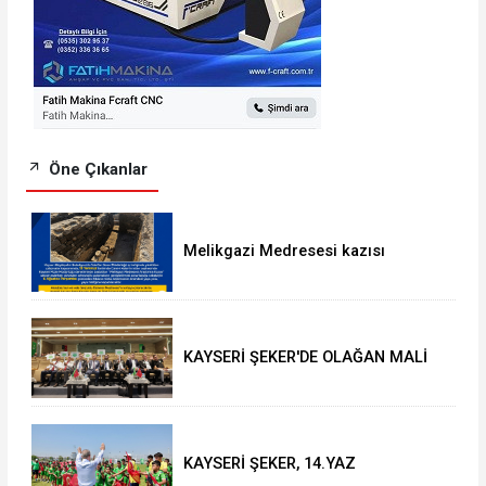
Öne Çıkanlar
Melikgazi Medresesi kazısı
genişliyor: Cami-i Kebir önündeki
yaya yolu kapatılacak
KAYSERİ ŞEKER'DE OLAĞAN MALİ
GENEL KURUL TOPLANTISI YAPILDI
KAYSERİ ŞEKER, 14.YAZ
OKULU'NDA COŞKULU FİNAL