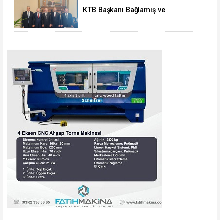
KTB Başkanı Bağlamış ve
beraberindeki heyetten AK Parti’li
Elitaş’a ziyaret